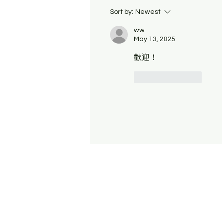
Sort by:
Newest
ww
May 13, 2025
歡迎！
Like
Reply