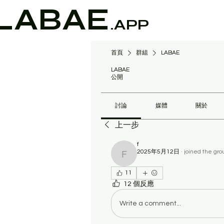
LABAE
.APP
首頁
群組
LABAE
LABAE
公開
討論
媒體
關於
上一步
f
2025年5月12日
·
joined the gro
f
11
12 個反應
Write a comment...