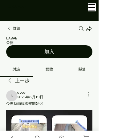
LABAE
.APP
群組
LABAE
公開
加入
討論
媒體
關於
上一步
abby.l
2025年8月19日
abby.l
今團我由韓國被開始🫢