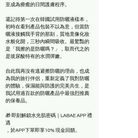
至成為療癒的日間護膚程序。    
還記得第一次在韓國試用防曬液樣本，
初時在看到產品包裝不以為意，但當防
曬液接觸我手背的那刻，質地竟像化妝
水般化開，三秒內瞬間吸收。最驚豔的
是「我擦的是防曬嗎？」，取而代之的
是玻尿酸特有的水潤彈嫩。  
自此我再沒有逃避擦防曬的理由，也成
為我的旅行伴侶，重新定義了我對防曬
的體驗，保濕能與防護的完美共生，是
我試用過百款的防曬產品中最強烈推薦
的保養品。
🎁 即刻解鎖水光肌密碼｜LABAE APP 禮
遇
，於APP下單即享10% 現金回饋。