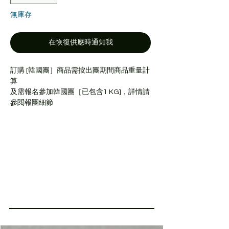
無庫存
在恢復供應時通知我
訂購 [韓國團］商品需按出團期間商品重量計
算
及需報名參加韓國團［已包含1 KG]，詳情請
參閱報團細節