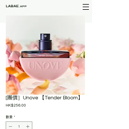
LABAE
.APP
[團價］Unove 【Tender Bloom】
價
HK$256.00
格
數量
*