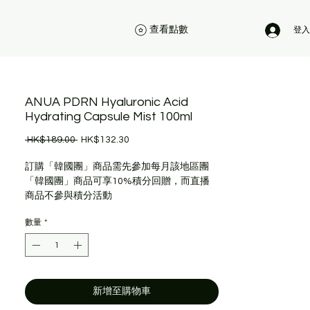
查看點數
登入
ANUA PDRN Hyaluronic Acid
Hydrating Capsule Mist 100ml
一
促
 HK$189.00 
HK$132.30
般
銷
價
價
訂購「韓國團」商品需先參加每月該地區團
格
格
「韓國團」商品可享10%積分回贈，而直播
商品不參與積分活動
數量
*
新增至購物車