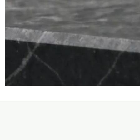
LE
SEAN
TRIORA
24
BLACK
MOISSANITE
925
DARK
SLIVER
RING