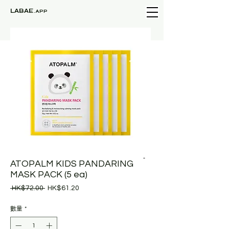
LABAE
.APP
ATOPALM KIDS PANDARING
MASK PACK (5 ea)
一
促
 HK$72.00 
HK$61.20
般
銷
價
價
數量
*
格
格