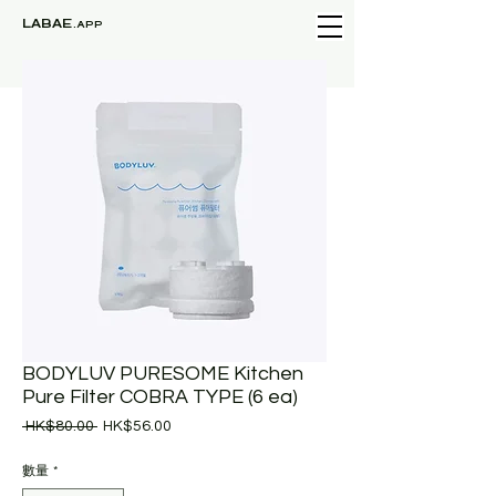
LABAE
.APP
BODYLUV PURESOME Kitchen
Pure Filter COBRA TYPE (6 ea)
一
促
 HK$80.00 
HK$56.00
般
銷
價
價
數量
*
格
格