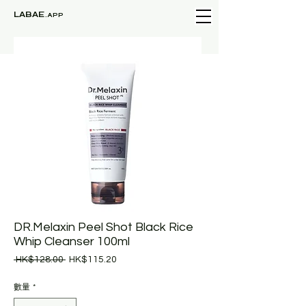
LABAE
.APP
DR.Melaxin Peel Shot Black Rice
Whip Cleanser 100ml
一
促
 HK$128.00 
HK$115.20
般
銷
價
價
數量
*
格
格