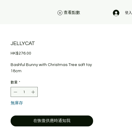
查看點數
登入
JELLYCAT
價
HK$276.00
格
Bashful Bunny with Christmas Tree soft toy
18cm
數量
*
無庫存
在恢復供應時通知我