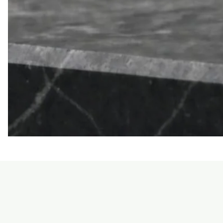
LE
SEAN
TRIORA
24
BLACK
MOISSANITE
925
DARK
SLIVER
RING