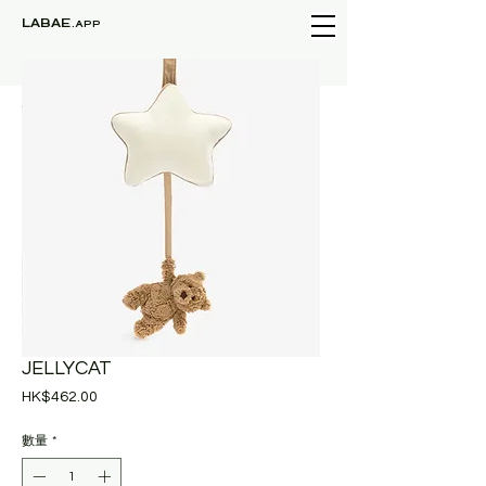
LABAE
.APP
JELLYCAT
價
HK$462.00
格
數量
*