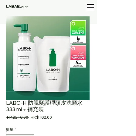
LABAE
.APP
LABO-H 防脫髮護理頭皮洗頭水
333 ml + 補充裝
一
促
 HK$216.00 
HK$162.00
般
銷
價
價
數量
*
格
格