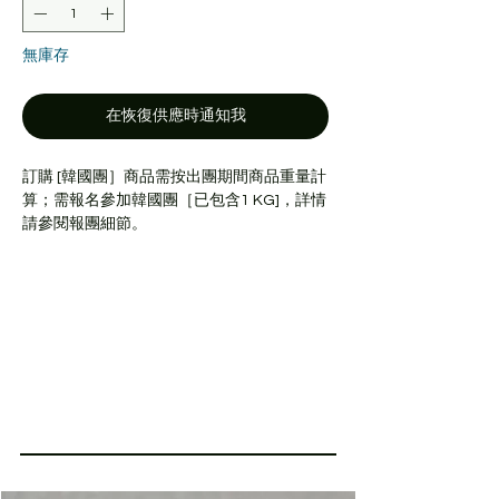
無庫存
在恢復供應時通知我
訂購 [韓國團］商品需按出團期間商品重量計
算；需報名參加韓國團［已包含1 KG]，詳情
請參閱報團細節。