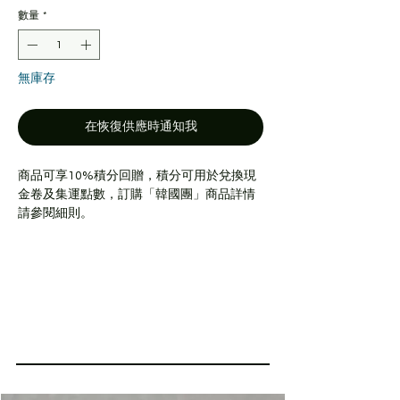
價
價
數量
*
格
格
無庫存
在恢復供應時通知我
商品可享10%積分回贈，積分可用於兌換現
金卷及集運點數，訂購「韓國團」商品詳情
請參閱細則。