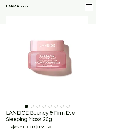
LABAE
.APP
LANEIGE Bouncy & Firm Eye
Sleeping Mask 20g
一
促
 HK$228.00 
HK$159.60
般
銷