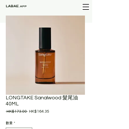
LABAE
.APP
LONGTAKE Sanalwood 髮尾油
40ML
一
促
 HK$173.00 
HK$164.35
般
銷
價
價
數量
*
格
格