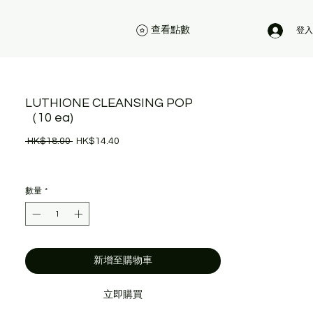
查看點數
登入
LUTHIONE CLEANSING POP
（10 ea)
一
促
 HK$18.00 
HK$14.40
般
銷
價
價
格
格
數量
*
新增至購物車
立即購買