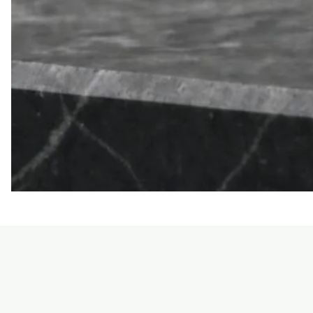
LE
SEAN
TRIORA
24
BLACK
MOISSANITE
925
DARK
SLIVER
RING