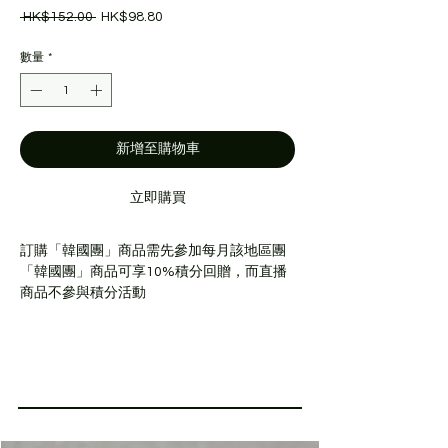
一
促
 HK$152.00 
HK$98.80
般
銷
價
價
數量
*
格
格
新增至購物車
立即購買
訂購「韓國團」商品需先參加每月該地區團
「韓國團」商品可享10%積分回贈，而直播
商品不參與積分活動