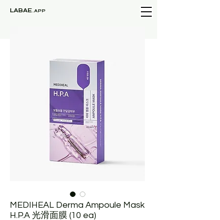
LABAE
.APP
MEDIHEAL Derma Ampoule Mask
H.P.A 光滑面膜 (10 ea)