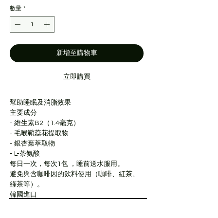
價
價
數量
*
格
格
新增至購物車
立即購買
幫助睡眠及消脂效果
主要成分
- 維生素B2（1.4毫克）
- 毛喉鞘蕊花提取物
- 銀杏葉萃取物
- L-茶氨酸
每日一次，每次1包 ，睡前送水服用。
避免與含咖啡因的飲料使用（咖啡、紅茶、
綠茶等）。
韓國進口