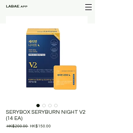
LABAE
.APP
SERYBOX SERYBURN NIGHT V2
(14 EA)
一
促
 HK$200.00 
HK$150.00
般
銷