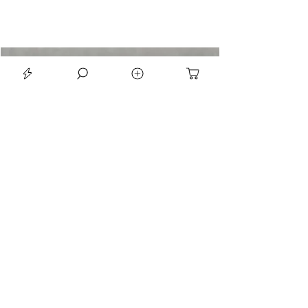
LE SEAN TRIORA 24 BLACK MOISSANITE 925 DARK SLIVER RING