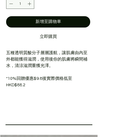
新增至購物車
立即購買
五種透明質酸分子層層護航，讓肌膚由內至
外都能獲得滋潤，使用後你的肌膚將瞬間補
水，清涼滋潤重獲光澤。
*10%回贈優惠$9.8後實際價格低至
HKD$88.2