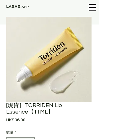
LABAE
.APP
[現貨］TORRIDEN Lip
Essence【11ML】
價
HK$36.00
格
數量
*