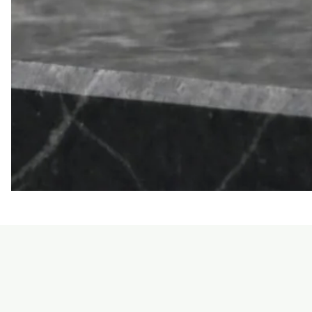
LE
SEAN
TRIORA
24
BLACK
MOISSANITE
925
DARK
SLIVER
RING