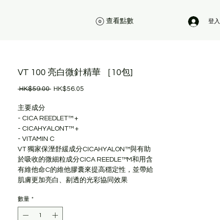
查看點數
登入
VT 100 亮白微針精華 ［10包]
一
促
 HK$59.00 
HK$56.05
般
銷
價
價
主要成分
格
格
- CICA REEDLET™ +
- CICAHYALONT™ +
- VITAMIN C
VT 獨家保溼舒緩成分CICAHYALON™與有助
於吸收的微細粒成分CICA REEDLE™M和用含
有維他命C的維他膠囊來提高穩定性，並帶給
肌膚更加亮白、剔透的光彩協同效果
數量
*