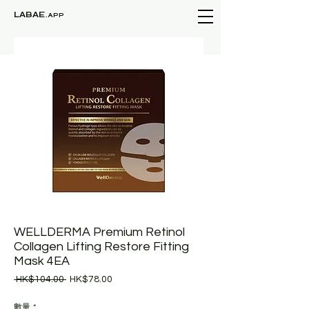
LABAE
.APP
WELLDERMA Premium Retinol
Collagen Lifting Restore Fitting
Mask 4EA
一
促
 HK$104.00 
HK$78.00
般
銷
價
價
數量
*