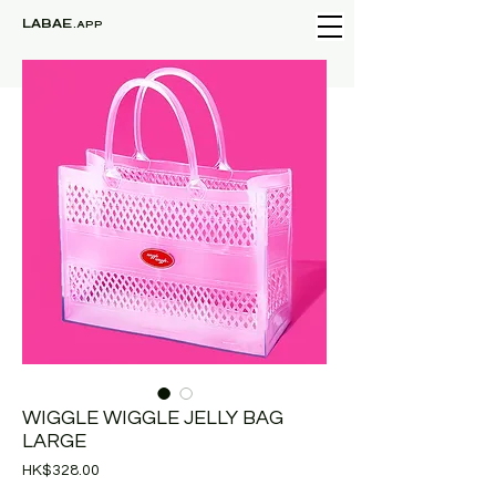
LABAE
.APP
WIGGLE WIGGLE JELLY BAG
LARGE
價
HK$328.00
格