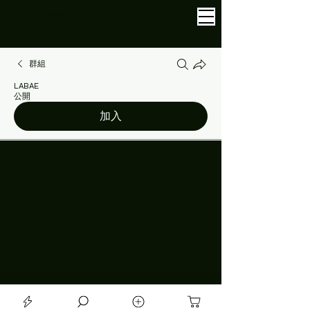
LABAE
.APP
群組
LABAE
公開
加入
討論
媒體
關於
上一步
yandy
2025年5月11日
yandy
Hello 👋
7
8
1
2
Write a comment...