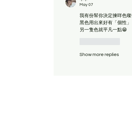
May 07
我有份幫你決定揀咩色㗎
黑色用出來好有「個性」「
另一隻色就平凡一點😁
Like
Reply
Show more replies