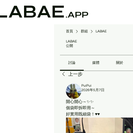
LABAE
.APP
首頁
群組
LABAE
LABAE
公開
討論
媒體
關於
上一步
PuiPui
2026年5月7日
開心開心～✨✨
個袋即拆即用～
好實用既細袋！♥️♥️