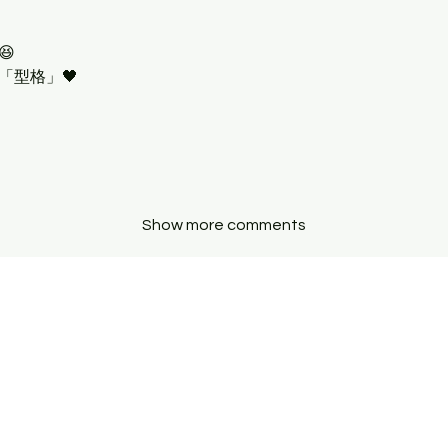
😆
型格」🖤 
Show more comments