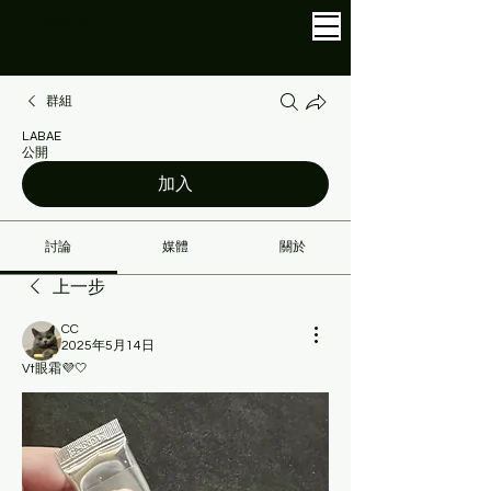
LABAE
.APP
群組
LABAE
公開
加入
討論
媒體
關於
上一步
CC
2025年5月14日
Vt眼霜💜🤍