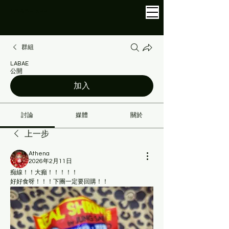
LABAE
.APP
群組
LABAE
公開
加入
討論
媒體
關於
上一步
Athena
2026年2月11日
痴線！！大癲！！！！！
好好食呀！！！下團一定要回購！！