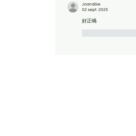
Joanabie
02 sept. 2025
好正喎
J'aime
Répondr