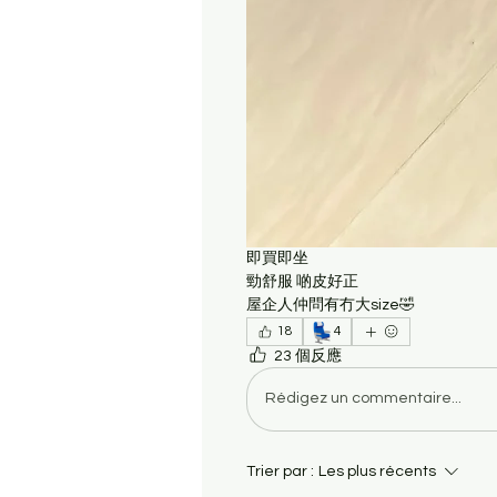
即買即坐
勁舒服 啲皮好正
屋企人仲問有冇大size🤣
💺
18
4
23 個反應
Rédigez un commentaire...
Trier par :
Les plus récents