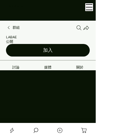
LABAE
.APP
群組
LABAE
公開
加入
討論
媒體
關於
上一步
mandychan_1235
2025年5月30日
mandychan_1235
上團啲精華面膜都未開箱未用，今團又想買😹😹
😆
14
1
15
7
Write a comment...