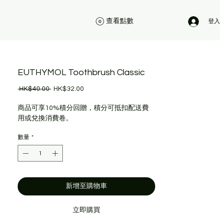
查看點數
登入
EUTHYMOL Toothbrush Classic
一
促
 HK$40.00 
HK$32.00
般
銷
價
價
商品可享10%積分回贈，積分可抵扣配送費
格
格
用或兌換消費卷。
數量
*
新增至購物車
立即購買