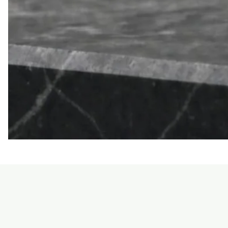
LE
SEAN
TRIORA
24
BLACK
MOISSANITE
925
DARK
SLIVER
RING