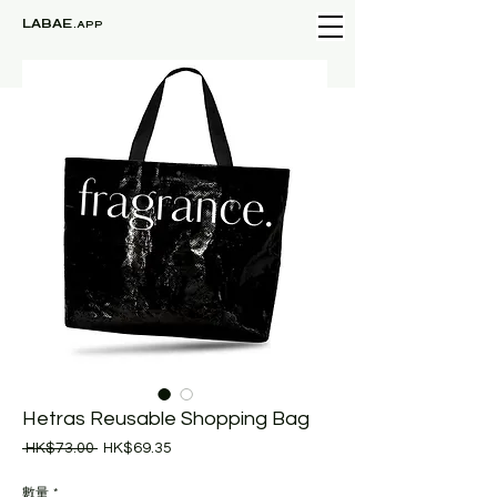
LABAE
.APP
Hetras Reusable Shopping Bag
一
促
 HK$73.00 
HK$69.35
般
銷
價
價
數量
*